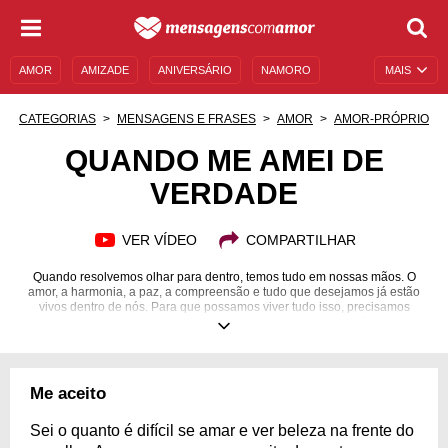
AMOR
AMIZADE
ANIVERSÁRIO
NAMORO
MAIS
SENTIMENTOS
LEGENDAS
DATAS ESPECIAIS
CATEGORIAS
MENSAGENS E FRASES
AMOR
AMOR-PRÓPRIO
UNIVERSO FEMININO
AUTOAJUDA
DESCULPAS
QUANDO ME AMEI DE
VERDADE
MENSAGENS E FRASES
MENSAGENS DE ANIVERSÁRIO
ENTRETENIMENTO
FAMOSOS
BÍBLIA
VER VÍDEO
COMPARTILHAR
Quando resolvemos olhar para dentro, temos tudo em nossas mãos. O
amor, a harmonia, a paz, a compreensão e tudo que desejamos já estão
vivos dentro de nós. Para que possamos viver tudo isso, precisamos
apenas dar abertura para que essas chamas se ascendam! O primeiro
passo é sempre ter amor por nós mesmos, pois quando permitimos isso,
tudo nos é dado. Por isso, o tema "quando me amei de verdade" vem para
te ajudar a compreender a importância do amor que existe dentro de você,
assim como para todas as outras pessoas que buscam intensamente pelo
Me aceito
amor que existe dentro delas, por elas mesmas. Inspire-se com essas
belas mensagens e dê espaço para o seu amor próprio.
Sei o quanto é difícil se amar e ver beleza na frente do