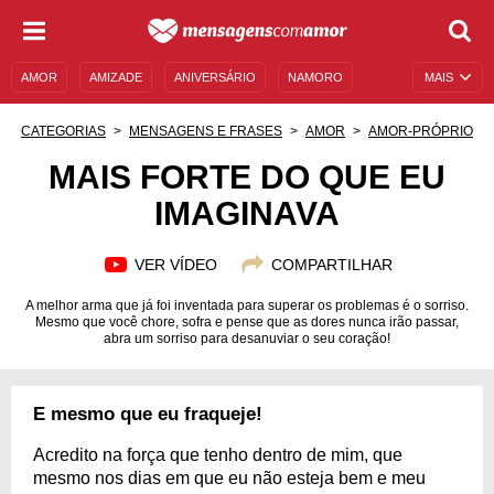
AMOR
AMIZADE
ANIVERSÁRIO
NAMORO
MAIS
SENTIMENTOS
LEGENDAS
DATAS ESPECIAIS
CATEGORIAS
MENSAGENS E FRASES
AMOR
AMOR-PRÓPRIO
UNIVERSO FEMININO
AUTOAJUDA
DESCULPAS
MAIS FORTE DO QUE EU
IMAGINAVA
MENSAGENS E FRASES
MENSAGENS DE ANIVERSÁRIO
ENTRETENIMENTO
FAMOSOS
BÍBLIA
VER VÍDEO
COMPARTILHAR
A melhor arma que já foi inventada para superar os problemas é o sorriso.
Mesmo que você chore, sofra e pense que as dores nunca irão passar,
abra um sorriso para desanuviar o seu coração!
E mesmo que eu fraqueje!
Acredito na força que tenho dentro de mim, que
mesmo nos dias em que eu não esteja bem e meu