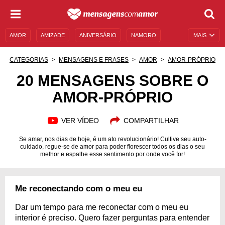
AMOR
AMIZADE
ANIVERSÁRIO
NAMORO
MAIS
SENTIMENTOS
LEGENDAS
DATAS ESPECIAIS
CATEGORIAS
MENSAGENS E FRASES
AMOR
AMOR-PRÓPRIO
UNIVERSO FEMININO
AUTOAJUDA
DESCULPAS
20 MENSAGENS SOBRE O
AMOR-PRÓPRIO
MENSAGENS E FRASES
MENSAGENS DE ANIVERSÁRIO
ENTRETENIMENTO
FAMOSOS
BÍBLIA
VER VÍDEO
COMPARTILHAR
Se amar, nos dias de hoje, é um ato revolucionário! Cultive seu auto-
cuidado, regue-se de amor para poder florescer todos os dias o seu
melhor e espalhe esse sentimento por onde você for!
Me reconectando com o meu eu
Dar um tempo para me reconectar com o meu eu
interior é preciso. Quero fazer perguntas para entender