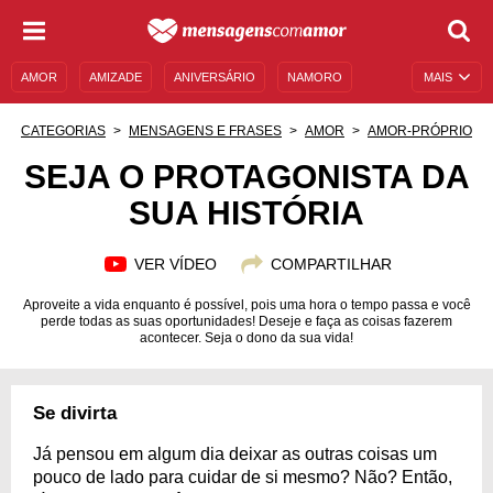
AMOR
AMIZADE
ANIVERSÁRIO
NAMORO
MAIS
SENTIMENTOS
LEGENDAS
DATAS ESPECIAIS
CATEGORIAS
MENSAGENS E FRASES
AMOR
AMOR-PRÓPRIO
UNIVERSO FEMININO
AUTOAJUDA
DESCULPAS
SEJA O PROTAGONISTA DA
SUA HISTÓRIA
MENSAGENS E FRASES
MENSAGENS DE ANIVERSÁRIO
ENTRETENIMENTO
FAMOSOS
BÍBLIA
VER VÍDEO
COMPARTILHAR
Aproveite a vida enquanto é possível, pois uma hora o tempo passa e você
perde todas as suas oportunidades! Deseje e faça as coisas fazerem
acontecer. Seja o dono da sua vida!
Se divirta
Já pensou em algum dia deixar as outras coisas um
pouco de lado para cuidar de si mesmo? Não? Então,