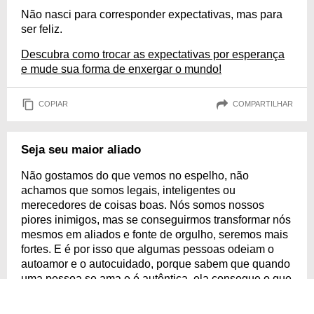
Não nasci para corresponder expectativas, mas para
ser feliz.
Descubra como trocar as expectativas por esperança
e mude sua forma de enxergar o mundo!
COPIAR
COMPARTILHAR
Seja seu maior aliado
Não gostamos do que vemos no espelho, não
achamos que somos legais, inteligentes ou
merecedores de coisas boas. Nós somos nossos
piores inimigos, mas se conseguirmos transformar nós
mesmos em aliados e fonte de orgulho, seremos mais
fortes. E é por isso que algumas pessoas odeiam o
autoamor e o autocuidado, porque sabem que quando
uma pessoa se ama e é autêntica, ela consegue o que
quer — e isso é assustador. Assustadoramente bom!
Vamos!