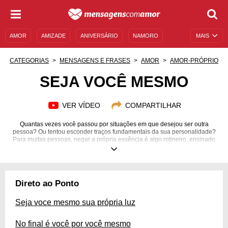
AMOR
AMIZADE
ANIVERSÁRIO
NAMORO
MAIS
SENTIMENTOS
LEGENDAS
DATAS ESPECIAIS
CATEGORIAS
MENSAGENS E FRASES
AMOR
AMOR-PRÓPRIO
UNIVERSO FEMININO
AUTOAJUDA
DESCULPAS
SEJA VOCÊ MESMO
MENSAGENS E FRASES
MENSAGENS DE ANIVERSÁRIO
VER VÍDEO
COMPARTILHAR
ENTRETENIMENTO
FAMOSOS
BÍBLIA
Quantas vezes você passou por situações em que desejou ser outra
pessoa? Ou tentou esconder traços fundamentais da sua personalidade?
Para muitas pessoas, negar a própria essência é algo rotineiro, ensinado
desde os primeiros anos de consciência. Mas isso não pode ser
normalizado. Afinal, se você se anular, o que sobra? Comece hoje mesmo
a mudança necessária para reassumir o papel de protagonista da sua vida
e abraçar por completo a sua essência. Não dá para negar que esse é um
processo árduo, mas, para se inspirar e incentivar, conte com as gentis e
Direto ao Ponto
especiais palavras da nossa seleção de mensagens e seja você mesmo!
Seja voce mesmo sua própria luz
No final é você por você mesmo