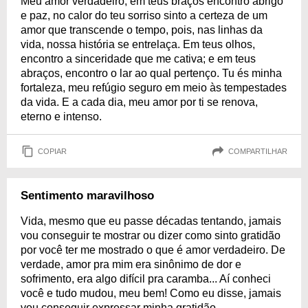
Meu amor verdadeiro, em teus braços encontro abrigo
e paz, no calor do teu sorriso sinto a certeza de um
amor que transcende o tempo, pois, nas linhas da
vida, nossa história se entrelaça. Em teus olhos,
encontro a sinceridade que me cativa; e em teus
abraços, encontro o lar ao qual pertenço. Tu és minha
fortaleza, meu refúgio seguro em meio às tempestades
da vida. E a cada dia, meu amor por ti se renova,
eterno e intenso.
COPIAR
COMPARTILHAR
Sentimento maravilhoso
Vida, mesmo que eu passe décadas tentando, jamais
vou conseguir te mostrar ou dizer como sinto gratidão
por você ter me mostrado o que é amor verdadeiro. De
verdade, amor pra mim era sinônimo de dor e
sofrimento, era algo difícil pra caramba... Aí conheci
você e tudo mudou, meu bem! Como eu disse, jamais
vou conseguir expressar minha gratidão