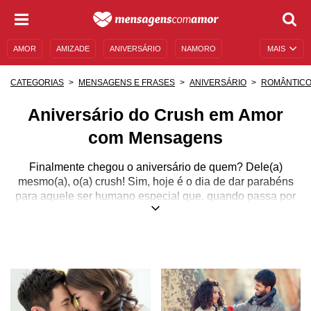
AMOR
AMIZADE
ANIVERSÁRIO
NAMORO
MAIS
SENTIMENTOS
LEGENDAS
DATAS ESPECIAIS
CATEGORIAS
MENSAGENS E FRASES
ANIVERSÁRIO
ROMÂNTIC
UNIVERSO FEMININO
AUTOAJUDA
DESCULPAS
Aniversário do Crush em Amor
MENSAGENS E FRASES
MENSAGENS DE ANIVERSÁRIO
com Mensagens
ENTRETENIMENTO
FAMOSOS
BÍBLIA
Finalmente chegou o aniversário de quem? Dele(a)
mesmo(a), o(a) crush! Sim, hoje é o dia de dar parabéns
para aquele ser humano especial que, quando passa por
você, faz sua cabeça girar, aquele que está em sua mente
cada vez que você ouve uma musiquinha romântica,
daquela pessoa que, mesmo não tendo beijado ainda,
você já planejou noivado, casamento, lua de mel e até
mesmo a escola em que vai matricular os filhos.
Tudo bem, a gente te entende! Além disso, também