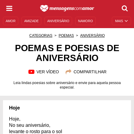
AMOR
AMIZADE
ANIVERSÁRIO
NAMORO
MAIS
SENTIMENTOS
LEGENDAS
DATAS ESPECIAIS
CATEGORIAS
POEMAS
ANIVERSÁRIO
UNIVERSO FEMININO
AUTOAJUDA
DESCULPAS
POEMAS E POESIAS DE
ANIVERSÁRIO
MENSAGENS E FRASES
MENSAGENS DE ANIVERSÁRIO
ENTRETENIMENTO
FAMOSOS
BÍBLIA
VER VÍDEO
COMPARTILHAR
Leia lindas poesias sobre aniversário e envie para aquela pessoa
especial.
Hoje
Hoje,
No seu aniversário,
levante o rosto para o sol