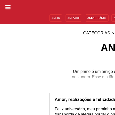
AMOR
AMIZADE
ANIVERSÁRIO
DESCULPAS
MENSAGENS E FRASES
CATEGORIAS
AN
Um primo é um amigo qu
nos unem. Esse dia tão
Amor, realizações e felicidad
Feliz aniversário, meu priminho 
transborda de alegria por ter o 