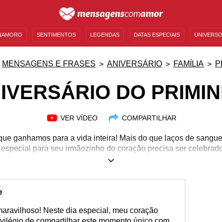
NAMORO
SENTIMENTOS
LEGENDAS
DATAS ESPECIAIS
UNIVERSO
MENSAGENS DE ANIVERSÁRIO
ENTRETENIMENTO
FAMOSOS
BÍBLIA
MENSAGENS E FRASES
ANIVERSÁRIO
FAMÍLIA
P
IVERSÁRIO DO PRIMI
VER VÍDEO
COMPARTILHAR
e ganhamos para a vida inteira! Mais do que laços de sangue,
 especial para seu irmãozinho do coração precisa ser celebr
palavras mais lindas.
e
maravilhoso! Neste dia especial, meu coração
privilégio de compartilhar este momento único com