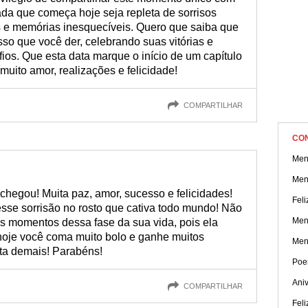
da que começa hoje seja repleta de sorrisos
 e memórias inesquecíveis. Quero que saiba que
sso que você der, celebrando suas vitórias e
os. Que esta data marque o início de um capítulo
muito amor, realizações e felicidade!
COMPARTILHAR
CO
Men
Men
 chegou! Muita paz, amor, sucesso e felicidades!
Feli
se sorrisão no rosto que cativa todo mundo! Não
Men
os momentos dessa fase da sua vida, pois ela
hoje você coma muito bolo e ganhe muitos
Men
rta demais! Parabéns!
Poe
Aniv
COMPARTILHAR
Feli