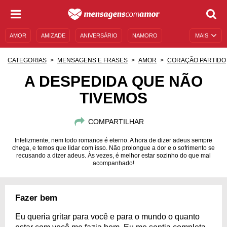
AMOR
AMIZADE
ANIVERSÁRIO
NAMORO
MAIS
SENTIMENTOS
LEGENDAS
DATAS ESPECIAIS
CATEGORIAS
MENSAGENS E FRASES
AMOR
CORAÇÃO PARTIDO
UNIVERSO FEMININO
AUTOAJUDA
DESCULPAS
A DESPEDIDA QUE NÃO
TIVEMOS
MENSAGENS E FRASES
MENSAGENS DE ANIVERSÁRIO
ENTRETENIMENTO
FAMOSOS
BÍBLIA
COMPARTILHAR
Infelizmente, nem todo romance é eterno. A hora de dizer adeus sempre
chega, e temos que lidar com isso. Não prolongue a dor e o sofrimento se
recusando a dizer adeus. Às vezes, é melhor estar sozinho do que mal
acompanhado!
Fazer bem
Eu queria gritar para você e para o mundo o quanto