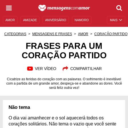
AMOR
AMIZADE
ANIVERSÁRIO
NAMORO
MAIS
SENTIMENTOS
LEGENDAS
DATAS ESPECIAIS
CATEGORIAS
MENSAGENS E FRASES
AMOR
CORAÇÃO PARTIDO
UNIVERSO FEMININO
AUTOAJUDA
DESCULPAS
FRASES PARA UM
CORAÇÃO PARTIDO
MENSAGENS E FRASES
MENSAGENS DE ANIVERSÁRIO
ENTRETENIMENTO
FAMOSOS
BÍBLIA
VER VÍDEO
COMPARTILHAR
Cicatrize as feridas do coração com as palavras. O sofrimento é inevitável
com a partida de um grande amor, despeça-se e abandone as dores. Você
será feliz outra vez!
Não tema
O dia vai amanhecer e o sol aquecerá todos os
corações solitários. Não tema o vazio que você sente