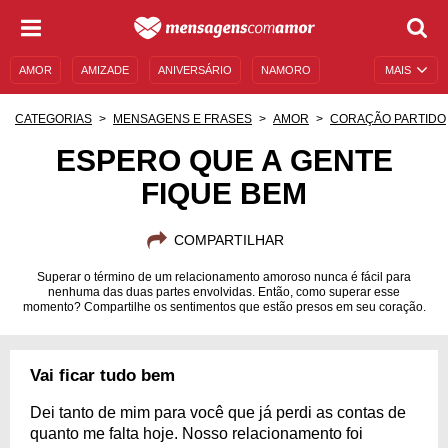
AMOR
AMIZADE
ANIVERSÁRIO
NAMORO
MAIS
SENTIMENTOS
LEGENDAS
DATAS ESPECIAIS
CATEGORIAS
MENSAGENS E FRASES
AMOR
CORAÇÃO PARTIDO
UNIVERSO FEMININO
AUTOAJUDA
DESCULPAS
ESPERO QUE A GENTE
FIQUE BEM
MENSAGENS E FRASES
MENSAGENS DE ANIVERSÁRIO
ENTRETENIMENTO
FAMOSOS
BÍBLIA
COMPARTILHAR
Superar o término de um relacionamento amoroso nunca é fácil para
nenhuma das duas partes envolvidas. Então, como superar esse
momento? Compartilhe os sentimentos que estão presos em seu coração.
Vai ficar tudo bem
Dei tanto de mim para você que já perdi as contas de
quanto me falta hoje. Nosso relacionamento foi