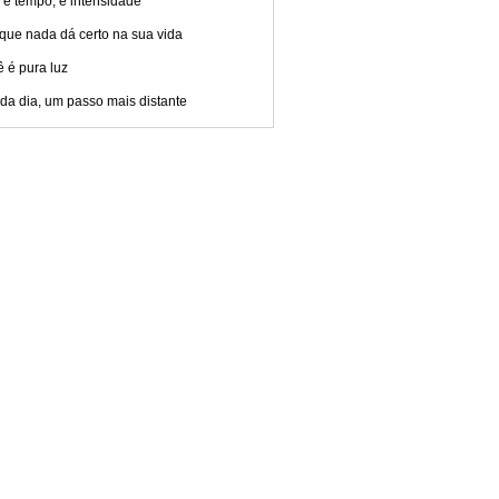
 é tempo, é intensidade
que nada dá certo na sua vida
 é pura luz
da dia, um passo mais distante