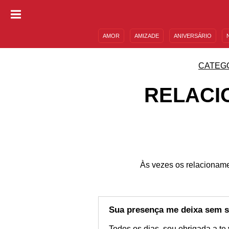
AMOR
AMIZADE
ANIVERSÁRIO
DESCULPAS
MENSAGENS E FRASES
CATEG
RELACI
Às vezes os relacionam
Sua presença me deixa sem s
Todos os dias, sou obrigada a t