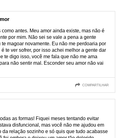
amor
 como antes. Meu amor ainda existe, mas não é
te por mim. Não sei se vale a pena a gente
u te magoar novamente. Eu não me perdoaria por
 te ver sofrer, por isso achei melhor a gente dar
 te digo isso, você me fala que não me ama
 para não sentir mal. Esconder seu amor não vai
COMPARTILHAR
 todas as formas! Fiquei meses tentando evitar
estava disfuncional, mas você não me ajudou em
 da relação sozinho e só quis que tudo acabasse
ê foi embora e deixou um amor tão dolorido