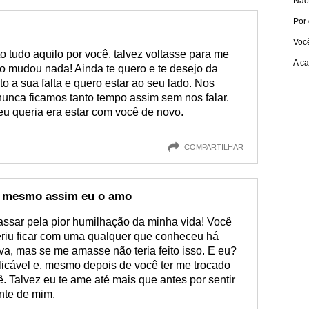
Não
Por 
Você
 tudo aquilo por você, talvez voltasse para me
A ca
ão mudou nada! Ainda te quero e te desejo da
o a sua falta e quero estar ao seu lado. Nos
nunca ficamos tanto tempo assim sem nos falar.
 eu queria era estar com você de novo.
COMPARTILHAR
s mesmo assim eu o amo
assar pela pior humilhação da minha vida! Você
feriu ficar com uma qualquer que conheceu há
, mas se me amasse não teria feito isso. E eu?
icável e, mesmo depois de você ter me trocado
. Talvez eu te ame até mais que antes por sentir
ante de mim.