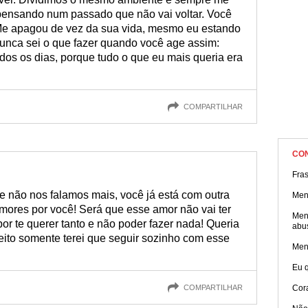
pensando num passado que não vai voltar. Você
 Me apagou de vez da sua vida, mesmo eu estando
. Nunca sei o que fazer quando você age assim:
odos os dias, porque tudo o que eu mais queria era
COMPARTILHAR
CO
Fras
e não nos falamos mais, você já está com outra
Men
mores por você! Será que esse amor não vai ter
Men
or te querer tanto e não poder fazer nada! Queria
abu
ito somente terei que seguir sozinho com esse
Men
Eu q
COMPARTILHAR
Cor