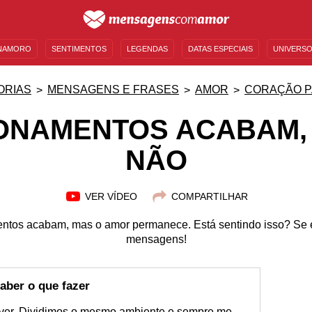
NAMORO
SENTIMENTOS
LEGENDAS
DATAS ESPECIAIS
UNIVERSO
MENSAGENS DE ANIVERSÁRIO
ENTRETENIMENTO
FAMOSOS
BÍBLIA
ORIAS
MENSAGENS E FRASES
AMOR
CORAÇÃO P
ONAMENTOS ACABAM,
NÃO
VER VÍDEO
COMPARTILHAR
entos acabam, mas o amor permanece. Está sentindo isso? Se 
mensagens!
aber o que fazer
e ver. Dividimos o mesmo ambiente e sempre me