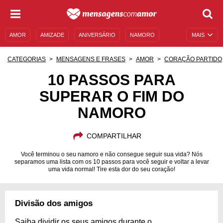
AMOR
AMIZADE
ANIVERSÁRIO
NAMORO
MAIS
SENTIMENTOS
LEGENDAS
DATAS ESPECIAIS
CATEGORIAS
MENSAGENS E FRASES
AMOR
CORAÇÃO PARTIDO
UNIVERSO FEMININO
AUTOAJUDA
DESCULPAS
10 PASSOS PARA
SUPERAR O FIM DO
MENSAGENS E FRASES
MENSAGENS DE ANIVERSÁRIO
NAMORO
ENTRETENIMENTO
FAMOSOS
BÍBLIA
COMPARTILHAR
Você terminou o seu namoro e não consegue seguir sua vida? Nós
separamos uma lista com os 10 passos para você seguir e voltar a levar
uma vida normal! Tire esta dor do seu coração!
Divisão dos amigos
Saiba dividir os seus amigos durante o