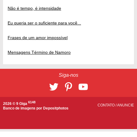
Não é tempo, é intensidade
Eu queria ser o suficiente para você...
Frases de um amor impossível
Mensagens Término de Namoro
Siga-nos
6148
2026 © 9 Giga
CONTATO
/
ANUNCIE
Banco de imagens por
Depositphotos