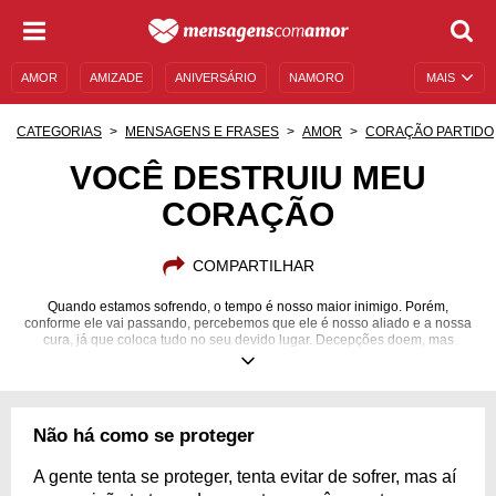
AMOR
AMIZADE
ANIVERSÁRIO
NAMORO
MAIS
SENTIMENTOS
LEGENDAS
DATAS ESPECIAIS
CATEGORIAS
MENSAGENS E FRASES
AMOR
CORAÇÃO PARTIDO
UNIVERSO FEMININO
AUTOAJUDA
DESCULPAS
VOCÊ DESTRUIU MEU
CORAÇÃO
MENSAGENS E FRASES
MENSAGENS DE ANIVERSÁRIO
ENTRETENIMENTO
FAMOSOS
BÍBLIA
COMPARTILHAR
Quando estamos sofrendo, o tempo é nosso maior inimigo. Porém,
conforme ele vai passando, percebemos que ele é nosso aliado e a nossa
cura, já que coloca tudo no seu devido lugar. Decepções doem, mas
passam e nos deixam calejados para enfrentar tudo o que vier em
seguida.
Não há como se proteger
A gente tenta se proteger, tenta evitar de sofrer, mas aí