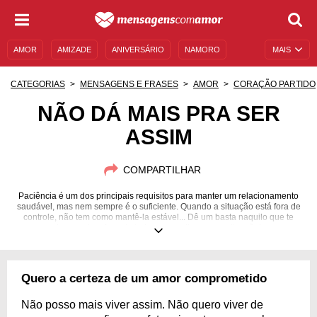
AMOR
AMIZADE
ANIVERSÁRIO
NAMORO
MAIS
SENTIMENTOS
LEGENDAS
DATAS ESPECIAIS
CATEGORIAS
MENSAGENS E FRASES
AMOR
CORAÇÃO PARTIDO
UNIVERSO FEMININO
AUTOAJUDA
DESCULPAS
NÃO DÁ MAIS PRA SER
ASSIM
MENSAGENS E FRASES
MENSAGENS DE ANIVERSÁRIO
ENTRETENIMENTO
FAMOSOS
BÍBLIA
COMPARTILHAR
Paciência é um dos principais requisitos para manter um relacionamento
saudável, mas nem sempre é o suficiente. Quando a situação está fora de
controle, não tem como mantê-la estável... Dê um basta naquilo que te
incomoda e faça de tudo para melhorar sua situação!
Quero a certeza de um amor comprometido
Não posso mais viver assim. Não quero viver de