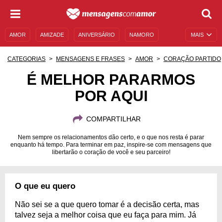
AMOR
AMIZADE
ANIVERSÁRIO
NAMORO
MAIS
SENTIMENTOS
LEGENDAS
DATAS ESPECIAIS
CATEGORIAS
MENSAGENS E FRASES
AMOR
CORAÇÃO PARTIDO
UNIVERSO FEMININO
AUTOAJUDA
DESCULPAS
É MELHOR PARARMOS
POR AQUI
MENSAGENS E FRASES
MENSAGENS DE ANIVERSÁRIO
ENTRETENIMENTO
FAMOSOS
BÍBLIA
COMPARTILHAR
Nem sempre os relacionamentos dão certo, e o que nos resta é parar
enquanto há tempo. Para terminar em paz, inspire-se com mensagens que
libertarão o coração de você e seu parceiro!
O que eu quero
Não sei se a que quero tomar é a decisão certa, mas
talvez seja a melhor coisa que eu faça para mim. Já