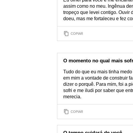
assim como no meu. Ingênua dema
tropeço que levei contigo. Ouvi
doeu, mas me fortaleceu e fez c
COPIAR
O momento no qual mais sofr
Tudo do que eu mais tinha medo 
em mim a vontade de construir f
dizer o porquê. Para mim, foi a 
sofri e me iludi por saber que e
merecia.
COPIAR
O tempo cuidará de você