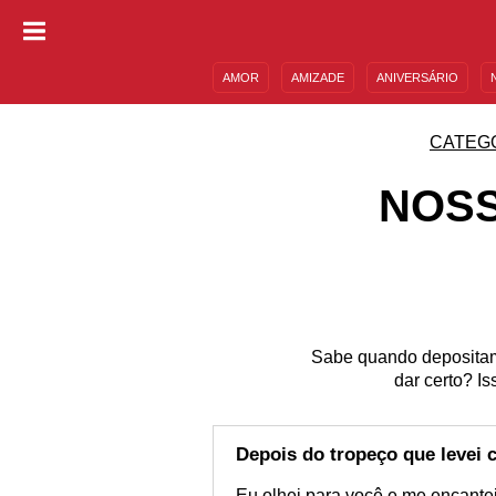
AMOR
AMIZADE
ANIVERSÁRIO
DESCULPAS
MENSAGENS E FRASES
CATEG
NOSS
Sabe quando depositam
dar certo? I
Depois do tropeço que levei 
Eu olhei para você e me encantei