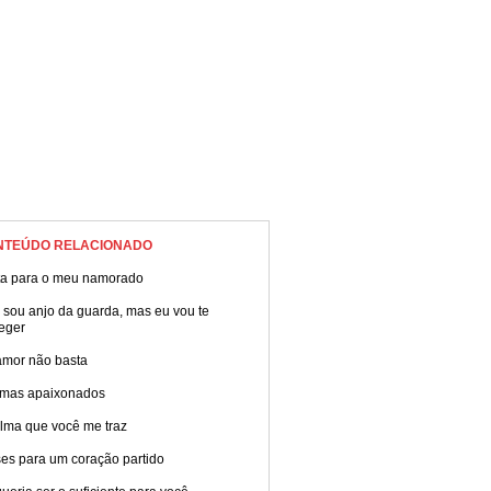
NTEÚDO RELACIONADO
ta para o meu namorado
 sou anjo da guarda, mas eu vou te
eger
amor não basta
mas apaixonados
alma que você me traz
ses para um coração partido