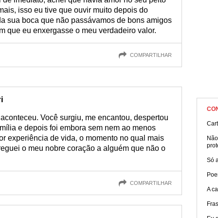
is, isso eu tive que ouvir muito depois do
r da sua boca que não passávamos de bons amigos
om que eu enxergasse o meu verdadeiro valor.
COMPARTILHAR
i
CO
aconteceu. Você surgiu, me encantou, despertou
Car
amília e depois foi embora sem nem ao menos
pior experiência de vida, o momento no qual mais
Não
prot
ntreguei o meu nobre coração a alguém que não o
Só 
Poe
COMPARTILHAR
A c
Fra