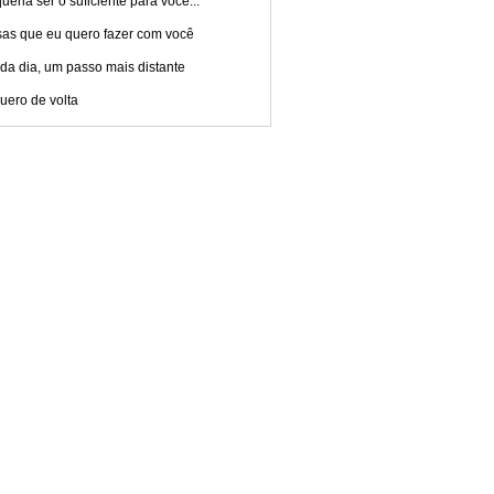
ueria ser o suficiente para você...
sas que eu quero fazer com você
da dia, um passo mais distante
uero de volta