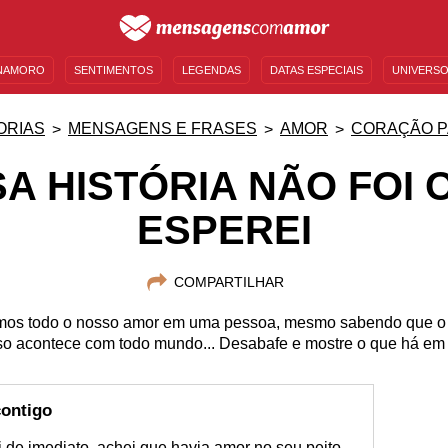
NAMORO
SENTIMENTOS
LEGENDAS
DATAS ESPECIAIS
UNIVERSO
MENSAGENS DE ANIVERSÁRIO
ENTRETENIMENTO
FAMOSOS
BÍBLIA
ORIAS
MENSAGENS E FRASES
AMOR
CORAÇÃO P
A HISTÓRIA NÃO FOI 
ESPEREI
COMPARTILHAR
os todo o nosso amor em uma pessoa, mesmo sabendo que o 
sso acontece com todo mundo... Desabafe e mostre o que há em
contigo
 de imediato, achei que havia amor no seu peito