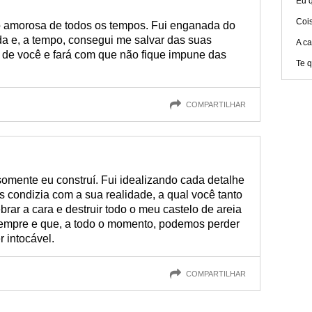
Eu q
Coi
o amorosa de todos os tempos. Fui enganada do
da e, a tempo, consegui me salvar das suas
A ca
á de você e fará com que não fique impune das
Te q
COMPARTILHAR
omente eu construí. Fui idealizando cada detalhe
 condizia com a sua realidade, a qual você tanto
rar a cara e destruir todo o meu castelo de areia
sempre e que, a todo o momento, podemos perder
r intocável.
COMPARTILHAR