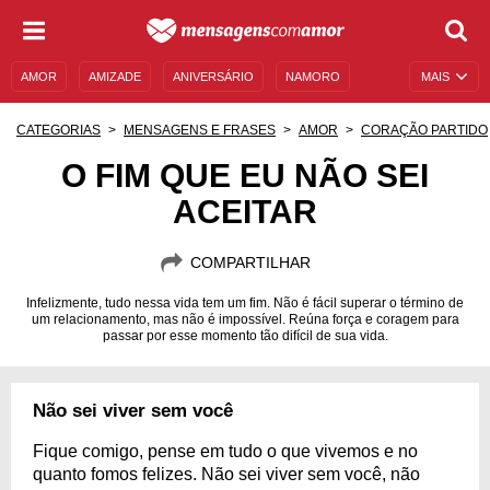
AMOR
AMIZADE
ANIVERSÁRIO
NAMORO
MAIS
SENTIMENTOS
LEGENDAS
DATAS ESPECIAIS
CATEGORIAS
MENSAGENS E FRASES
AMOR
CORAÇÃO PARTIDO
UNIVERSO FEMININO
AUTOAJUDA
DESCULPAS
O FIM QUE EU NÃO SEI
ACEITAR
MENSAGENS E FRASES
MENSAGENS DE ANIVERSÁRIO
ENTRETENIMENTO
FAMOSOS
BÍBLIA
COMPARTILHAR
Infelizmente, tudo nessa vida tem um fim. Não é fácil superar o término de
um relacionamento, mas não é impossível. Reúna força e coragem para
passar por esse momento tão difícil de sua vida.
Não sei viver sem você
Fique comigo, pense em tudo o que vivemos e no
quanto fomos felizes. Não sei viver sem você, não