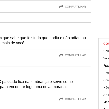
COMPARTILHAR
 que sabe que fez tudo que podia e não adiantou
o mais de você.
CO
Com
COMPARTILHAR
Você
Fra
Refl
Cor
 O passado fica na lembrança e serve como
 para encontrar logo uma nova morada.
Não
A m
COMPARTILHAR
Men