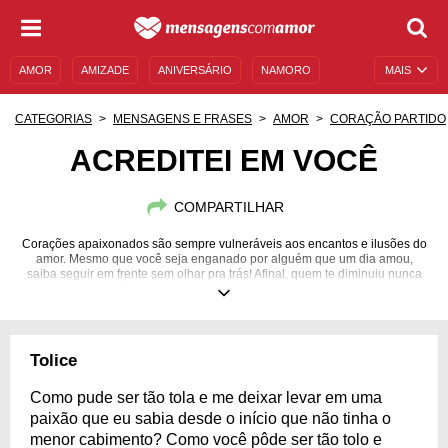
AMOR
AMIZADE
ANIVERSÁRIO
NAMORO
MAIS
SENTIMENTOS
LEGENDAS
DATAS ESPECIAIS
CATEGORIAS
MENSAGENS E FRASES
AMOR
CORAÇÃO PARTIDO
UNIVERSO FEMININO
AUTOAJUDA
DESCULPAS
ACREDITEI EM VOCÊ
MENSAGENS E FRASES
MENSAGENS DE ANIVERSÁRIO
COMPARTILHAR
ENTRETENIMENTO
FAMOSOS
BÍBLIA
Corações apaixonados são sempre vulneráveis aos encantos e ilusões do
amor. Mesmo que você seja enganado por alguém que um dia amou,
saiba seguir em frente sem olhar pra trás! Afinal, quem te diminuiu nunca
será um verdadeiro merecedor do seu amor.
Tolice
Como pude ser tão tola e me deixar levar em uma
paixão que eu sabia desde o início que não tinha o
menor cabimento? Como você pôde ser tão tolo e