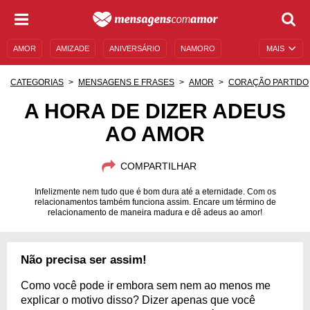
AMOR
AMIZADE
ANIVERSÁRIO
NAMORO
MAIS
SENTIMENTOS
LEGENDAS
DATAS ESPECIAIS
CATEGORIAS
MENSAGENS E FRASES
AMOR
CORAÇÃO PARTIDO
UNIVERSO FEMININO
AUTOAJUDA
DESCULPAS
A HORA DE DIZER ADEUS
AO AMOR
MENSAGENS E FRASES
MENSAGENS DE ANIVERSÁRIO
ENTRETENIMENTO
FAMOSOS
BÍBLIA
COMPARTILHAR
Infelizmente nem tudo que é bom dura até a eternidade. Com os
relacionamentos também funciona assim. Encare um término de
relacionamento de maneira madura e dê adeus ao amor!
Não precisa ser assim!
Como você pode ir embora sem nem ao menos me
explicar o motivo disso? Dizer apenas que você