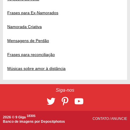
Frases para Ex-Namorados
Namorada Criativa
Mensagens de Perdão
Frases para reconciliação
Músicas sobre amor à distância
Siga-nos
18305
2026 © 9 Giga
CONTATO
/
ANUNCIE
Banco de imagens por
Depositphotos