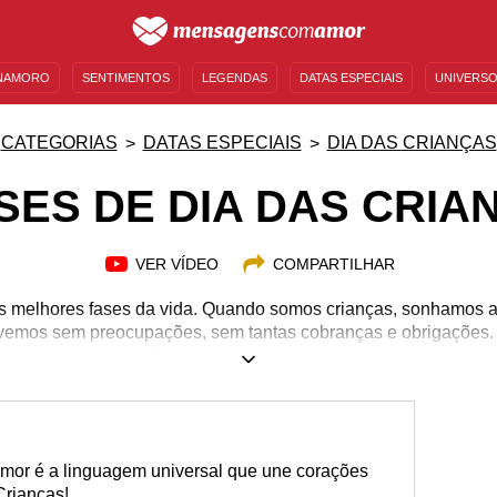
NAMORO
SENTIMENTOS
LEGENDAS
DATAS ESPECIAIS
UNIVERSO
MENSAGENS DE ANIVERSÁRIO
ENTRETENIMENTO
FAMOSOS
BÍBLIA
CATEGORIAS
DATAS ESPECIAIS
DIA DAS CRIANÇAS
SES DE DIA DAS CRIA
VER VÍDEO
COMPARTILHAR
as melhores fases da vida. Quando somos crianças, sonhamos a
ivemos sem preocupações, sem tantas cobranças e obrigações
s coisas novas a todo momento e experimentamos coisas novas.
s Crianças, homenageie os pequenos e leve a eles ainda mais a
os seres humanos que representam o futuro da nação. Incentive
se, desenvolver pensamento crítico, incentive-as a serem grand
comemorar o Dia das Crianças!
mor é a linguagem universal que une corações
Crianças!