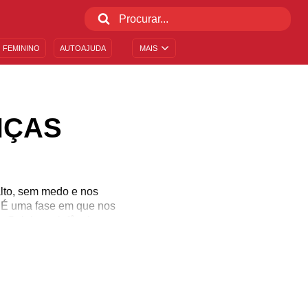
 FEMININO
AUTOAJUDA
MAIS
NÇAS
lto, sem medo e nos
. É uma fase em que nos
 Celebre a infância com
legria. É uma data para
 as crianças a sonhar,
es e boas pessoas. Venha