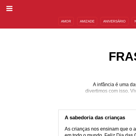
AMOR
AMIZADE
ANIVERSÁRIO
DESCULPAS
MENSAGENS E FRASES
FRA
A infância é uma d
divertimos com isso. V
permitimos, descobrimo
essas frases de Dia da
celebrar esses pequen
experimentar, arriscar-
A sabedoria das crianças
As crianças nos ensinam que o a
em todo o mundo. Feliz Dia das 