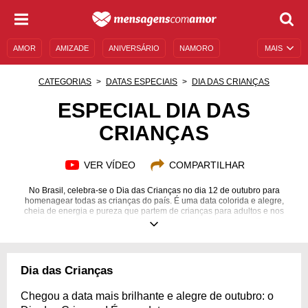
AMOR
AMIZADE
ANIVERSÁRIO
NAMORO
MAIS
SENTIMENTOS
LEGENDAS
DATAS ESPECIAIS
CATEGORIAS
DATAS ESPECIAIS
DIA DAS CRIANÇAS
UNIVERSO FEMININO
AUTOAJUDA
DESCULPAS
ESPECIAL DIA DAS
CRIANÇAS
MENSAGENS E FRASES
MENSAGENS DE ANIVERSÁRIO
ENTRETENIMENTO
FAMOSOS
BÍBLIA
VER VÍDEO
COMPARTILHAR
No Brasil, celebra-se o Dia das Crianças no dia 12 de outubro para
homenagear todas as crianças do país. É uma data colorida e alegre,
cheia de energia e pureza que partem de crianças para adultos e nos
contagiam de forma poderosa. Nas escolas, muita brincadeira. Em casa,
muito amor. Com os amigos, muita brincadeira. E, com o Mensagens Com
Amor, muito conteúdo de boa qualidade para celebrarmos essa data no
melhor estilo possível. Venha navegar pelo nosso site por meio deste
Especial Dia das Crianças em que juntamos as nossas páginas sobre
Dia das Crianças
crianças. Desde frases a dicas de brincadeiras e de desenvolvimento para
vocês saberem tudo que precisam saber e se divertir como crianças
também! Confira!
Chegou a data mais brilhante e alegre de outubro: o