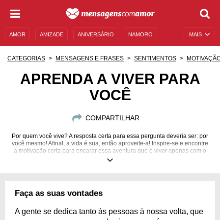
AMOR
AMIZADE
ANIVERSÁRIO
NAMORO
MAIS
SENTIMENTOS
LEGENDAS
DATAS ESPECIAIS
CATEGORIAS
MENSAGENS E FRASES
SENTIMENTOS
MOTIVAÇÃ
UNIVERSO FEMININO
AUTOAJUDA
DESCULPAS
APRENDA A VIVER PARA
VOCÊ
MENSAGENS E FRASES
MENSAGENS DE ANIVERSÁRIO
ENTRETENIMENTO
FAMOSOS
BÍBLIA
COMPARTILHAR
Por quem você vive? A resposta certa para essa pergunta deveria ser: por
você mesmo! Afinal, a vida é sua, então aproveite-a! Inspire-se e encontre
a motivação certa para encarar essa aventura que é viver apenas com o
intuito de ser feliz!
Faça as suas vontades
A gente se dedica tanto às pessoas à nossa volta, que