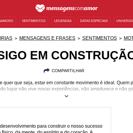
NAMORO
SENTIMENTOS
LEGENDAS
DATAS ESPECIAIS
UNIVERSO
MENSAGENS DE ANIVERSÁRIO
ENTRETENIMENTO
FAMOSOS
BÍBLIA
RIAS
MENSAGENS E FRASES
SENTIMENTOS
MO
SIGO EM CONSTRUÇÃ
COMPARTILHAR
e quer que seja, estar em constante movimento é ideal. Quem 
r do lugar não vive novas experiências, não amadurece e não 
fora. A revolução acontece com você. Não pare!
 desenvolvimento para construir o nosso sucesso
físico, da mente, do espírito e do coração. A