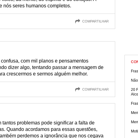
 de nós seres humanos completos.
COMPARTILHAR
 confusa, com mil planos e pensamentos
CO
ndo dizer algo, tentando passar a mensagem de
Fra
ara crescermos e sermos alguém melhor.
Não 
COMPARTILHAR
20 
Alc
Fra
Men
Men
 tantos problemas pode significar a falta de
as. Quando acordamos para essas questões,
Mot
também perdemos a ignorância que nos cegava