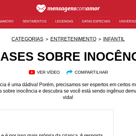
NAMORO
SENTIMENTOS
LEGENDAS
DATAS ESPECIAIS
UNIVERSO
MENSAGENS DE ANIVERSÁRIO
ENTRETENIMENTO
FAMOSOS
BÍBLIA
CATEGORIAS
ENTRETENIMENTO
INFANTIL
ASES SOBRE INOCÊN
VER VÍDEO
COMPARTILHAR
cia é uma dádiva! Porém, precisamos ser espertos em certos m
 sobre inocência e descubra se você está sendo ingênuo dema
vida!
e é por isso mais própria da criança. A resposta