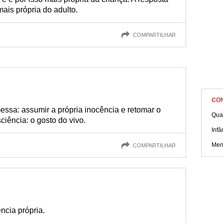
ais própria do adulto.
COMPARTILHAR
CO
messa: assumir a própria inocência e retomar o
Qua
ciência: o gosto do vivo.
Infâ
Men
COMPARTILHAR
cia própria.