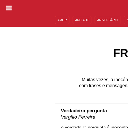
AMOR
AMIZADE
ANIVERSÁRIO
DESCULPAS
MENSAGENS E FRASES
FR
Muitas vezes, a inocên
com frases e mensagens
Verdadeira pergunta
Vergílio Ferreira
A verdadeira pergunta é inocente 