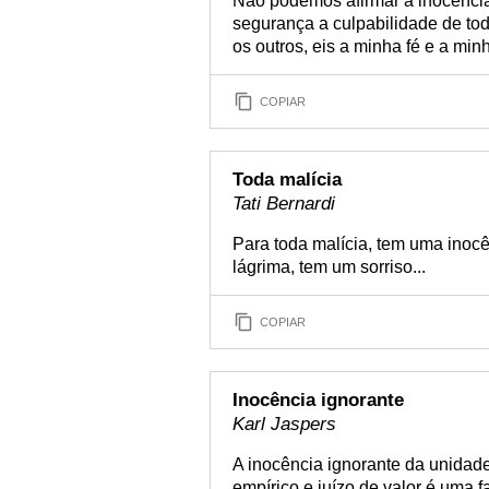
Não podemos afirmar a inocênci
segurança a culpabilidade de t
os outros, eis a minha fé e a mi
COPIAR
Toda malícia
Tati Bernardi
Para toda malícia, tem uma inocê
lágrima, tem um sorriso...
COPIAR
Inocência ignorante
Karl Jaspers
A inocência ignorante da unidad
empírico e juízo de valor é uma 