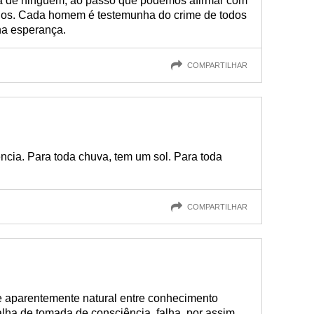
a de ninguém, ao passo que podemos afirmar com
odos. Cada homem é testemunha do crime de todos
nha esperança.
COMPARTILHAR
ncia. Para toda chuva, tem um sol. Para toda
COMPARTILHAR
e aparentemente natural entre conhecimento
falha de tomada de consciência, falha, por assim