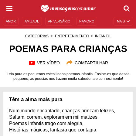
AMOR
AMIZADE
ANIVERSÁRIO
NAMORO
MAIS
SENTIMENTOS
LEGENDAS
DATAS ESPECIAIS
CATEGORIAS
ENTRETENIMENTO
INFANTIL
UNIVERSO FEMININO
AUTOAJUDA
DESCULPAS
POEMAS PARA CRIANÇAS
MENSAGENS E FRASES
MENSAGENS DE ANIVERSÁRIO
VER VÍDEO
COMPARTILHAR
ENTRETENIMENTO
FAMOSOS
BÍBLIA
Leia para os pequenos estes lindos poemas infantis. Ensine-os que desde
pequeno, as poesias nos trazem muita sabedoria e conhecimento!
Têm a alma mais pura
Num mundo encantado, crianças brincam felizes,
Saltam, correm, exploram em mil matizes.
Poemas infantis trago com alegria,
Histórias mágicas, fantasia que contagia.