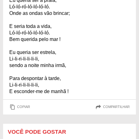
Eu queria ser a praia,
Ló-ló-ró-ló-ló-ló-ló.
Onde as ondas vão brincar;
E seria toda a vida,
Ló-ló-ró-ló-ló-ló-ló.
Bem querida pelo mar !
Eu queria ser estrela,
Li-li-ri-li-li-li-li,
sendo a noite minha irmã,
Para despontar à tarde,
Li-li-ri-li-li-li-li,
E esconder-me de manhã !
COPIAR
COMPARTILHAR
VOCÊ PODE GOSTAR