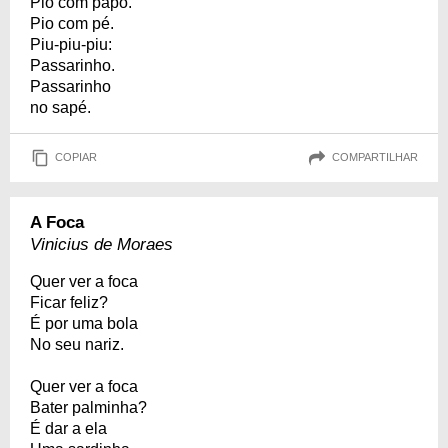
Pio com papo.
Pio com pé.
Piu-piu-piu:
Passarinho.
Passarinho
no sapé.
COPIAR
COMPARTILHAR
A Foca
Vinicius de Moraes
Quer ver a foca
Ficar feliz?
É por uma bola
No seu nariz.
Quer ver a foca
Bater palminha?
É dar a ela