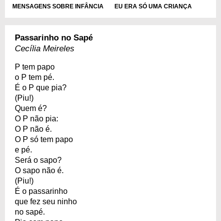
MENSAGENS SOBRE INFÂNCIA
EU ERA SÓ UMA CRIANÇA
Passarinho no Sapé
Cecília Meireles
P tem papo
o P tem pé.
É o P que pia?
(Piu!)
Quem é?
O P não pia:
O P não é.
O P só tem papo
e pé.
Será o sapo?
O sapo não é.
(Piu!)
É o passarinho
que fez seu ninho
no sapé.