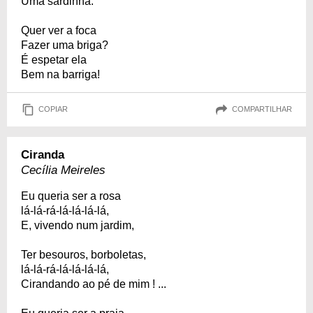
Uma sardinha.
Quer ver a foca
Fazer uma briga?
É espetar ela
Bem na barriga!
COPIAR
COMPARTILHAR
Ciranda
Cecília Meireles
Eu queria ser a rosa
lá-lá-rá-lá-lá-lá-lá,
E, vivendo num jardim,
Ter besouros, borboletas,
lá-lá-rá-lá-lá-lá-lá,
Cirandando ao pé de mim ! ...