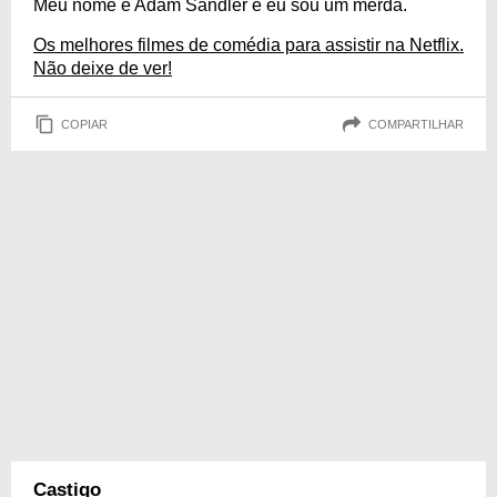
Meu nome é Adam Sandler e eu sou um merda.
09/09/1966
Os melhores filmes de comédia para assistir na Netflix.
Não deixe de ver!
COPIAR
COMPARTILHAR
Castigo