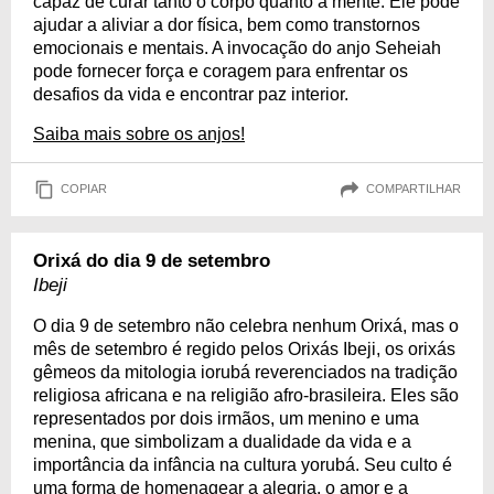
capaz de curar tanto o corpo quanto a mente. Ele pode
ajudar a aliviar a dor física, bem como transtornos
emocionais e mentais. A invocação do anjo Seheiah
pode fornecer força e coragem para enfrentar os
desafios da vida e encontrar paz interior.
Saiba mais sobre os anjos!
COPIAR
COMPARTILHAR
Orixá do dia 9 de setembro
Ibeji
O dia 9 de setembro não celebra nenhum Orixá, mas o
mês de setembro é regido pelos Orixás Ibeji, os orixás
gêmeos da mitologia iorubá reverenciados na tradição
religiosa africana e na religião afro-brasileira. Eles são
representados por dois irmãos, um menino e uma
menina, que simbolizam a dualidade da vida e a
importância da infância na cultura yorubá. Seu culto é
uma forma de homenagear a alegria, o amor e a