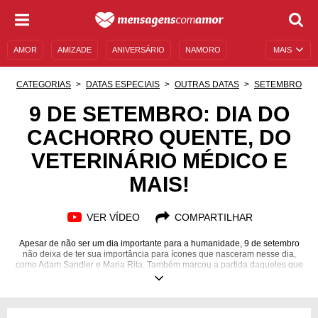
AMOR
AMIZADE
ANIVERSÁRIO
NAMORO
MAIS
SENTIMENTOS
LEGENDAS
DATAS ESPECIAIS
CATEGORIAS
DATAS ESPECIAIS
OUTRAS DATAS
SETEMBRO
UNIVERSO FEMININO
AUTOAJUDA
DESCULPAS
9 DE SETEMBRO: DIA DO
CACHORRO QUENTE, DO
MENSAGENS E FRASES
MENSAGENS DE ANIVERSÁRIO
VETERINÁRIO MÉDICO E
ENTRETENIMENTO
FAMOSOS
BÍBLIA
MAIS!
VER VÍDEO
COMPARTILHAR
Apesar de não ser um dia importante para a humanidade, 9 de setembro
não deixa de ter sua importância para ícones que nasceram nesse dia,
como Adam Sandler e Maria Rita. Também marcou a partida daqueles que
contribuíram para a formação de culturas, como o icônico Mr. Catra.
Aspectos religiosos não passam impunes por esse dia. A numerologia, os
orixás, os anjos e as orações regentes passam uma grande proteção às
pessoas que estão ligadas ou que se sentem conectadas, de alguma