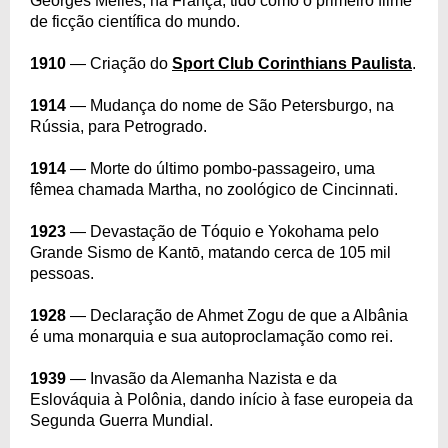
Georges Méliès, na França, tido como o primeiro filme
de ficção científica do mundo.
1910
— Criação do
Sport Club Corinthians Paulista
.
1914
— Mudança do nome de São Petersburgo, na
Rússia, para Petrogrado.
1914
— Morte do último pombo-passageiro, uma
fêmea chamada Martha, no zoológico de Cincinnati.
1923
— Devastação de Tóquio e Yokohama pelo
Grande Sismo de Kantō, matando cerca de 105 mil
pessoas.
1928
— Declaração de Ahmet Zogu de que a Albânia
é uma monarquia e sua autoproclamação como rei.
1939
— Invasão da Alemanha Nazista e da
Eslováquia à Polônia, dando início à fase europeia da
Segunda Guerra Mundial.