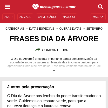
AMOR
AMIZADE
ANIVERSÁRIO
NAMORO
MAIS
SENTIMENTOS
LEGENDAS
DATAS ESPECIAIS
CATEGORIAS
DATAS ESPECIAIS
OUTRAS DATAS
SETEMBRO
UNIVERSO FEMININO
AUTOAJUDA
DESCULPAS
FRASES DIA DA ÁRVORE
MENSAGENS E FRASES
MENSAGENS DE ANIVERSÁRIO
COMPARTILHAR
ENTRETENIMENTO
FAMOSOS
BÍBLIA
O Dia da Árvore é uma data importante para a conscientização da
sociedade sobre os valores ambientais das árvores e também para
apreciarmos toda a beleza delas. Essa data, comemorada no dia 21 de
setembro, é tida como uma oportunidade para os indivíduos refletirem
sobre suas atitudes e, de quebra, plantarem uma árvore. O meio ambiente
vem enfrentando muitos problemas que impedem sua preservação e
precisando que atitudes sejam tomadas urgentemente. Portanto plantar
uma árvore é plantar a esperança. É preciso botar a mão na massa e
Juntos pela preservação
permitir que a força humana salve a natureza. Reflita com a gente por meio
destas frases sobre o Dia da Árvore!
O Dia da Árvore nos lembra do poder transformador do
verde. Cuidemos do tesouro verde, para que a
natureza floresça e o futuro se renove.