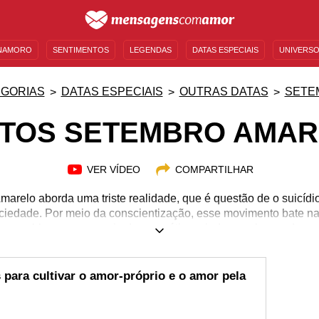
NAMORO
SENTIMENTOS
LEGENDAS
DATAS ESPECIAIS
UNIVERSO
MENSAGENS DE ANIVERSÁRIO
ENTRETENIMENTO
FAMOSOS
BÍBLIA
GORIAS
DATAS ESPECIAIS
OUTRAS DATAS
SETE
TOS SETEMBRO AMA
VER VÍDEO
COMPARTILHAR
relo aborda uma triste realidade, que é questão de o suicíd
edade. Por meio da conscientização, esse movimento bate na 
m problema e, por meio dessa prática, ajudar a salvar cada vez
 lado e buscar tratamento adequado assim que for necessário. A
 coisas podem sempre melhorar, independentemente das situaçõe
conteúdo que fala sobre todas as informações envolvendo o Set
s para cultivar o amor-próprio e o amor pela