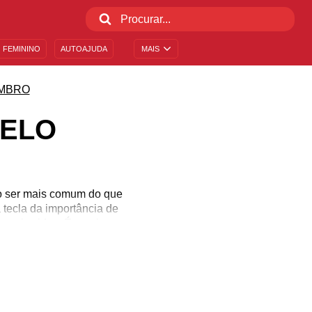
 FEMININO
AUTOAJUDA
MAIS
MBRO
RELO
io ser mais comum do que
tecla da importância de
 mais vidas. É preciso
 nossa vida é o bem mais
s difíceis que surgirão.
embro Amarelo!