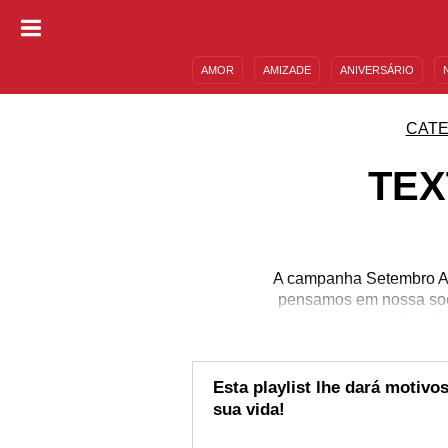
AMOR
AMIZADE
ANIVERSÁRIO
DESCULPAS
MENSAGENS E FRASES
CATE
TEX
A campanha Setembro Ama
pensamos em nossa soci
conversar quando há u
deixar o preconceito de
valioso que temos, e as
Confira este 
Esta playlist lhe dará motivo
sua vida!