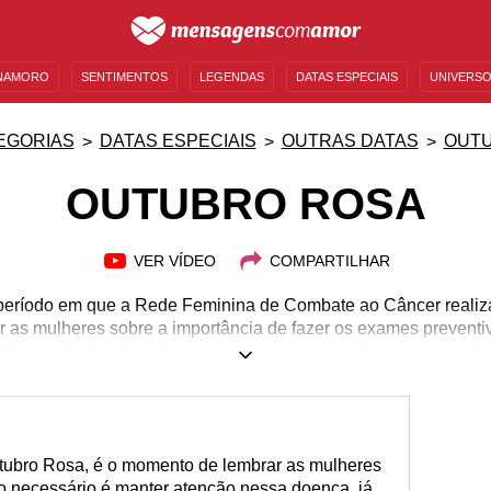
NAMORO
SENTIMENTOS
LEGENDAS
DATAS ESPECIAIS
UNIVERSO
MENSAGENS DE ANIVERSÁRIO
ENTRETENIMENTO
FAMOSOS
BÍBLIA
EGORIAS
DATAS ESPECIAIS
OUTRAS DATAS
OUT
OUTUBRO ROSA
VER VÍDEO
COMPARTILHAR
período em que a Rede Feminina de Combate ao Câncer realiz
r as mulheres sobre a importância de fazer os exames prevent
ulheres ainda não sabem que o autoexame pode salvar uma vida
anho, pode ser uma forma de detectar algum nódulo ou alteraç
 um câncer. Que tal promover o autocuidado e fomentar a impor
Confira mensagens para comemorar e espalhar a ideia do Outub
causa!
tubro Rosa, é o momento de lembrar as mulheres
 necessário é manter atenção nessa doença, já