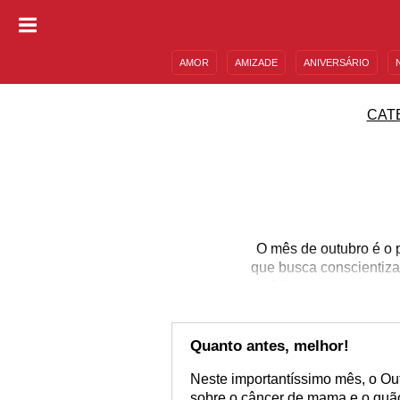
AMOR
AMIZADE
ANIVERSÁRIO
DESCULPAS
MENSAGENS E FRASES
CAT
O mês de outubro é o 
que busca conscientiza
Infelizmente muitas m
durante ou após o b
indicar a presença de
atento ao seu corpo? 
Quanto antes, melhor!
Neste importantíssimo mês, o Ou
sobre o câncer de mama e o quão