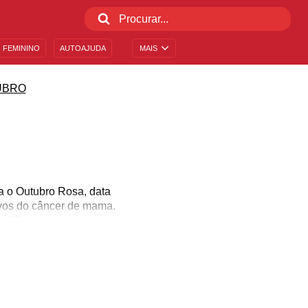
 FEMININO
AUTOAJUDA
MAIS
UBRO
a o Outubro Rosa, data
ivos do câncer de mama.
! Tocar os seios, seja
ão na mama que possa
tância de estar sempre
ro Rosa! Lute por essa