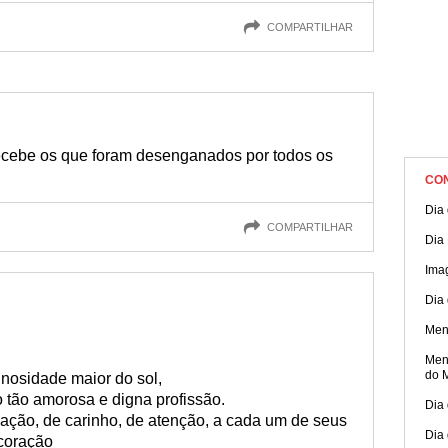
COMPARTILHAR
ecebe os que foram desenganados por todos os
CO
Dia 
COMPARTILHAR
Dia 
Ima
Dia 
Men
Men
do 
inosidade maior do sol,
tão amorosa e digna profissão.
Dia 
ação, de carinho, de atenção, a cada um de seus
Dia
 coração