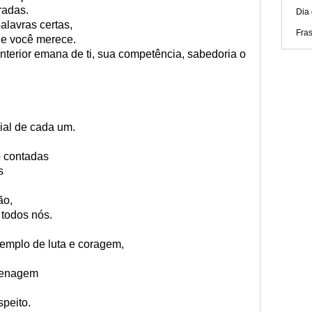
radas.
Dia 
palavras certas,
Fras
ue você merece.
 interior emana de ti, sua competência, sabedoria o
ial de cada um.
o contadas
s
ão,
todos nós.
emplo de luta e coragem,
menagem
peito.