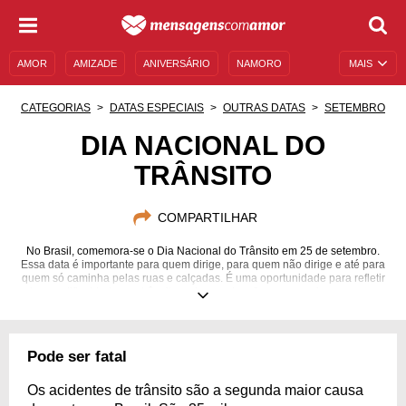
AMOR
AMIZADE
ANIVERSÁRIO
NAMORO
MAIS
SENTIMENTOS
LEGENDAS
DATAS ESPECIAIS
CATEGORIAS
DATAS ESPECIAIS
OUTRAS DATAS
SETEMBRO
UNIVERSO FEMININO
AUTOAJUDA
DESCULPAS
DIA NACIONAL DO
TRÂNSITO
MENSAGENS E FRASES
MENSAGENS DE ANIVERSÁRIO
ENTRETENIMENTO
FAMOSOS
BÍBLIA
COMPARTILHAR
No Brasil, comemora-se o Dia Nacional do Trânsito em 25 de setembro.
Essa data é importante para quem dirige, para quem não dirige e até para
quem só caminha pelas ruas e calçadas. É uma oportunidade para refletir
sobre as dificuldades no trânsito, sobre os desafios que precisamos vencer
e sobre a forma como nos comportamos ao dirigir. Nas mensagens a
seguir, você vai encontrar dados alarmantes sobre os riscos que dirigir
alcoolizado ou usando um celular podem trazer. Você vai pensar melhor
sobre multas e pontos na carteira; e, ainda, poderá usar mensagens
Pode ser fatal
falando sobre formas alternativas de participar do trânsito da cidade!
Os acidentes de trânsito são a segunda maior causa