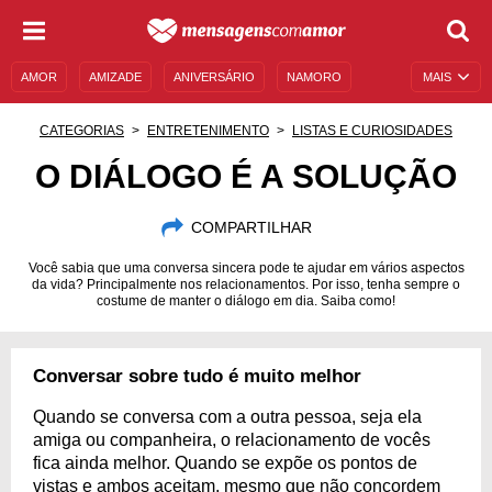
AMOR
AMIZADE
ANIVERSÁRIO
NAMORO
MAIS
SENTIMENTOS
LEGENDAS
DATAS ESPECIAIS
CATEGORIAS
ENTRETENIMENTO
LISTAS E CURIOSIDADES
UNIVERSO FEMININO
AUTOAJUDA
DESCULPAS
O DIÁLOGO É A SOLUÇÃO
MENSAGENS E FRASES
MENSAGENS DE ANIVERSÁRIO
COMPARTILHAR
ENTRETENIMENTO
FAMOSOS
BÍBLIA
Você sabia que uma conversa sincera pode te ajudar em vários aspectos
da vida? Principalmente nos relacionamentos. Por isso, tenha sempre o
costume de manter o diálogo em dia. Saiba como!
Conversar sobre tudo é muito melhor
Quando se conversa com a outra pessoa, seja ela
amiga ou companheira, o relacionamento de vocês
fica ainda melhor. Quando se expõe os pontos de
vistas e ambos aceitam, mesmo que não concordem