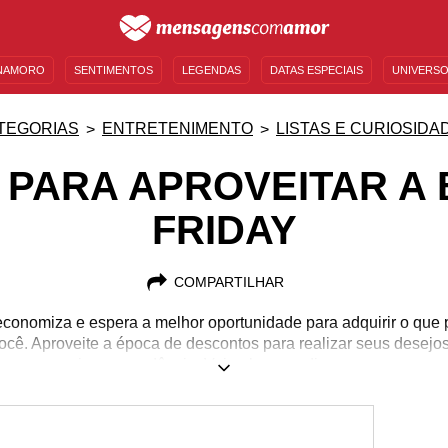
NAMORO
SENTIMENTOS
LEGENDAS
DATAS ESPECIAIS
UNIVERSO
MENSAGENS DE ANIVERSÁRIO
ENTRETENIMENTO
FAMOSOS
BÍBLIA
TEGORIAS
ENTRETENIMENTO
LISTAS E CURIOSIDA
 PARA APROVEITAR A
FRIDAY
COMPARTILHAR
conomiza e espera a melhor oportunidade para adquirir o que 
você. Aproveite a época de descontos para realizar seus desejo
iso consumir com prudência. Veja algumas dicas que separamos