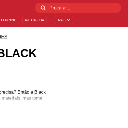
 FEMININO
AUTOAJUDA
MAIS
DES
 BLACK
precisa? Então a Black
s materiais, mas tome
 para te ajudar!