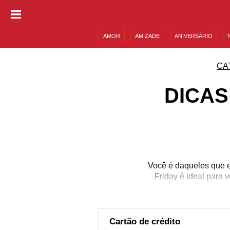
AMOR
AMIZADE
ANIVERSÁRIO
DESCULPAS
MENSAGENS E FRASES
CA
DICAS
Você é daqueles que e
Friday é ideal para 
cuidado. É prec
Cartão de crédito