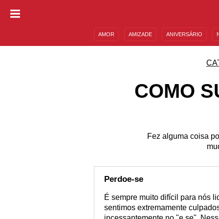
AMOR
AMIZADE
ANIVERSÁRIO
DESCULPAS
MENSAGENS E FRASES
CA
COMO S
Fez alguma coisa po
mud
Perdoe-se
É sempre muito difícil para nós 
sentimos extremamente culpados
incessantemente no "e se". Ness