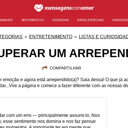
NAMORO
SENTIMENTOS
LEGENDAS
DATAS ESPECIAIS
UNIVERSO
MENSAGENS DE ANIVERSÁRIO
ENTRETENIMENTO
FAMOSOS
BÍBLIA
TEGORIAS
ENTRETENIMENTO
LISTAS E CURIOSIDA
UPERAR UM ARREPEN
COMPARTILHAR
r emoção e agora está arrependido(a)? Saia dessa! O que já a
ar...Vire a página e comece a fazer diferente com as nossas di
lidar com um erro — principalmente assumi-lo. Nos
; esse sentimento nos domina e nos faz pensar
es momentos, é importante ter em mente que