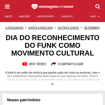
AMOR
AMIZADE
ANIVERSÁRIO
NAMORO
MAIS
SENTIMENTOS
LEGENDAS
DATAS ESPECIAIS
CATEGORIAS
DATAS ESPECIAIS
OUTRAS DATAS
SETEMBRO
UNIVERSO FEMININO
AUTOAJUDA
DESCULPAS
DIA DO RECONHECIMENTO
DO FUNK COMO
MENSAGENS E FRASES
MENSAGENS DE ANIVERSÁRIO
MOVIMENTO CULTURAL
ENTRETENIMENTO
FAMOSOS
BÍBLIA
VER VÍDEO
COMPARTILHAR
O funk é um estilo de música que ganha cada vez mais as pessoas, mas o
seu simbolismo representa muito mais do que apenas um ritmo. Funk é
cultura, é inclusão social, é movimento. Funk é a manifestação cultural da
periferia, um trabalho que ajuda muitos jovens a saírem do mundo do
crime e a buscarem reconhecimento artístico. Para quem dança, um
prazer. Para quem canta, uma forma de protesto. Hoje em dia o funk
brasileiro é reconhecido e aplaudido mundialmente e reconhecido por sua
diversidade. 1 de Setembro é dia de reconhecer ele como movimento
Nosso patrimônio
cultural e saber um pouco mais sobre a sua história.