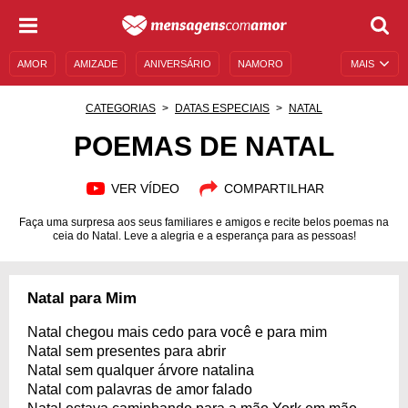
AMOR
AMIZADE
ANIVERSÁRIO
NAMORO
MAIS
SENTIMENTOS
LEGENDAS
DATAS ESPECIAIS
CATEGORIAS
DATAS ESPECIAIS
NATAL
UNIVERSO FEMININO
AUTOAJUDA
DESCULPAS
POEMAS DE NATAL
MENSAGENS E FRASES
MENSAGENS DE ANIVERSÁRIO
VER VÍDEO
COMPARTILHAR
ENTRETENIMENTO
FAMOSOS
BÍBLIA
Faça uma surpresa aos seus familiares e amigos e recite belos poemas na
ceia do Natal. Leve a alegria e a esperança para as pessoas!
Natal para Mim
Natal chegou mais cedo para você e para mim
Natal sem presentes para abrir
Natal sem qualquer árvore natalina
Natal com palavras de amor falado