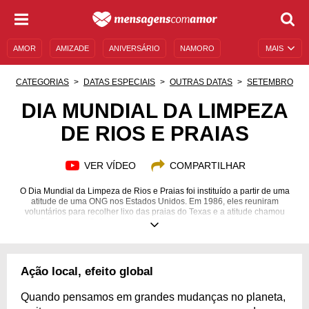
AMOR
AMIZADE
ANIVERSÁRIO
NAMORO
MAIS
SENTIMENTOS
LEGENDAS
DATAS ESPECIAIS
CATEGORIAS
DATAS ESPECIAIS
OUTRAS DATAS
SETEMBRO
UNIVERSO FEMININO
AUTOAJUDA
DESCULPAS
DIA MUNDIAL DA LIMPEZA
DE RIOS E PRAIAS
MENSAGENS E FRASES
MENSAGENS DE ANIVERSÁRIO
ENTRETENIMENTO
FAMOSOS
BÍBLIA
VER VÍDEO
COMPARTILHAR
O Dia Mundial da Limpeza de Rios e Praias foi instituído a partir de uma
atitude de uma ONG nos Estados Unidos. Em 1986, eles reuniram
voluntários para recolher lixo das praias do Texas e a atitude chamou
atenção de todos. O descarte incorreto de nosso lixo coloca milhares de
espécies em risco. Todos precisamos tomar atitudes a fim de preservar
nossa natureza. Os itens que mais poluem praias e rios são: canudos e
sacos plásticos, bitucas de cigarro, garrafas plásticas e também de vidro,
embalagens de alimentos e tampinhas. Antes de descartar qualquer coisa,
Ação local, efeito global
pense se está fazendo da maneira correta. Quando matamos algo em
nosso ecossistema, estamos também ferindo algo em nós.
Quando pensamos em grandes mudanças no planeta,