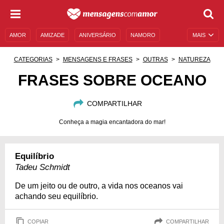
AMOR
AMIZADE
ANIVERSÁRIO
NAMORO
MAIS
SENTIMENTOS
LEGENDAS
DATAS ESPECIAIS
CATEGORIAS
MENSAGENS E FRASES
OUTRAS
NATUREZA
UNIVERSO FEMININO
AUTOAJUDA
DESCULPAS
FRASES SOBRE OCEANO
MENSAGENS E FRASES
MENSAGENS DE ANIVERSÁRIO
COMPARTILHAR
ENTRETENIMENTO
FAMOSOS
BÍBLIA
Conheça a magia encantadora do mar!
Equilíbrio
Tadeu Schmidt
De um jeito ou de outro, a vida nos oceanos vai
achando seu equilíbrio.
COPIAR
COMPARTILHAR