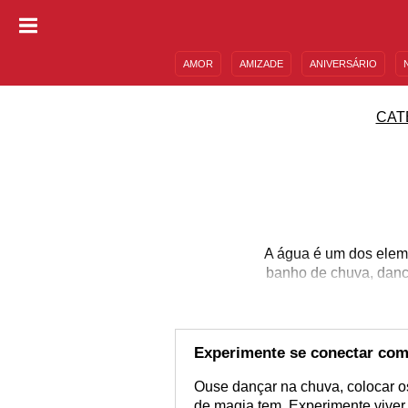
AMOR
AMIZADE
ANIVERSÁRIO
DESCULPAS
MENSAGENS E FRASES
CAT
A água é um dos eleme
banho de chuva, dance
Experimente se conectar com
Ouse dançar na chuva, colocar os
de magia tem. Experimente viver