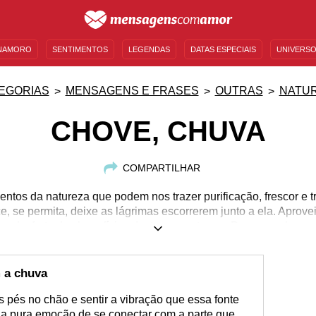
NAMORO
SENTIMENTOS
LEGENDAS
DATAS ESPECIAIS
UNIVERSO
MENSAGENS DE ANIVERSÁRIO
ENTRETENIMENTO
FAMOSOS
BÍBLIA
EGORIAS
MENSAGENS E FRASES
OUTRAS
NATU
CHOVE, CHUVA
COMPARTILHAR
ntos da natureza que podem nos trazer purificação, frescor e 
, se permita, deixe as lágrimas escorrerem junto a ela. Aprove
desfrute dos benefícios deste presente que Deus nos deu.
 a chuva
 pés no chão e sentir a vibração que essa fonte
 a pura emoção de se conectar com a parte que