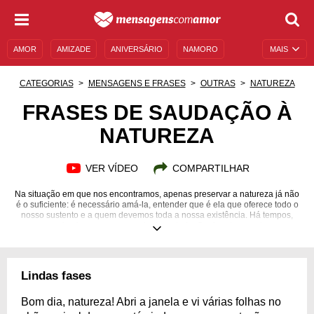
AMOR
AMIZADE
ANIVERSÁRIO
NAMORO
MAIS
SENTIMENTOS
LEGENDAS
DATAS ESPECIAIS
CATEGORIAS
MENSAGENS E FRASES
OUTRAS
NATUREZA
UNIVERSO FEMININO
AUTOAJUDA
DESCULPAS
FRASES DE SAUDAÇÃO À
NATUREZA
MENSAGENS E FRASES
MENSAGENS DE ANIVERSÁRIO
ENTRETENIMENTO
FAMOSOS
BÍBLIA
VER VÍDEO
COMPARTILHAR
Na situação em que nos encontramos, apenas preservar a natureza já não
é o suficiente: é necessário amá-la, entender que é ela que oferece todo o
nosso sustento e a quem devemos toda a nossa existência. Há tempos,
nossa primeira casa vem sendo devastada. Queimadas, mudanças
climáticas drásticas, emissão de poluentes e quase nenhuma
preocupação com o futuro desastroso que tais atos irão promover. Mesmo
sendo essencial para a sobrevivência humana, ainda parecemos não ligar
tanto. Por isso, ajude a cultivar o amor pela Mãe Terra no coração de quem
Lindas fases
você conhece. Com frases de saudação à natureza, você pode acender a
chama da esperança em um planeta que implora gradativamente por
socorro.
Bom dia, natureza! Abri a janela e vi várias folhas no