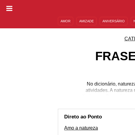
AMOR
AMIZADE
ANIVERSÁRIO
DESCULPAS
MENSAGENS E FRASES
CAT
FRASE
No dicionário, nature
atividades. A natureza
lindos que Deus deixou 
vida e a calmaria
profundamente com o pr
dos bens mais precios
Direto ao Ponto
Amo a natureza