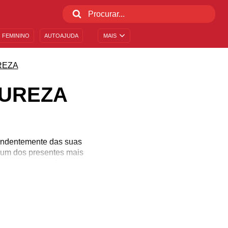
 FEMININO
AUTOAJUDA
MAIS
REZA
TUREZA
pendentemente das suas
é um dos presentes mais
enças, inspiração para a
s para conectar-se
resce e gera vidas é um
pelo meio ambiente com