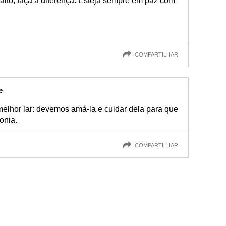
 alto, faça a diferença. Esteja sempre em paz com
COMPARTILHAR
e
melhor lar: devemos amá-la e cuidar dela para que
onia.
COMPARTILHAR