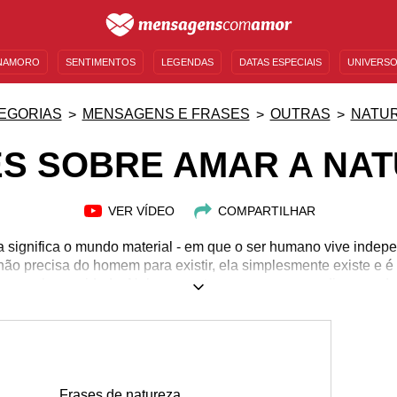
NAMORO
SENTIMENTOS
LEGENDAS
DATAS ESPECIAIS
UNIVERSO
MENSAGENS DE ANIVERSÁRIO
ENTRETENIMENTO
FAMOSOS
BÍBLIA
EGORIAS
MENSAGENS E FRASES
OUTRAS
NATU
S SOBRE AMAR A NA
VER VÍDEO
COMPARTILHAR
za significa o mundo material - em que o ser humano vive inde
 não precisa do homem para existir, ela simplesmente existe e 
para a humanidade. Nela, encontramos a cura para diversas do
. Quem nunca quis fugir para um lugar cheio de árvores e planta
óprio ser e com o universo?! Toda essa criação natural que flo
os que o ser humano tem. Conte ao mundo sobre o seu apreço 
nossas frases sobre amar a natureza!
Frases de natureza