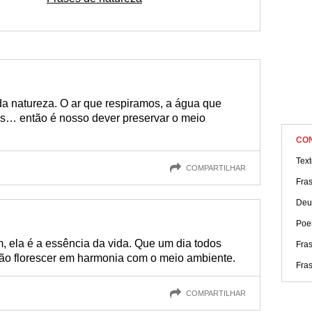
da natureza. O ar que respiramos, a água que
… então é nosso dever preservar o meio
CO
Text
COMPARTILHAR
Fras
Deu
Poe
, ela é a essência da vida. Que um dia todos
Fra
ão florescer em harmonia com o meio ambiente.
Fra
COMPARTILHAR