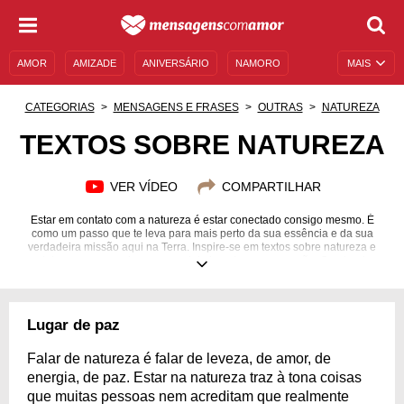
AMOR
AMIZADE
ANIVERSÁRIO
NAMORO
MAIS
SENTIMENTOS
LEGENDAS
DATAS ESPECIAIS
CATEGORIAS
MENSAGENS E FRASES
OUTRAS
NATUREZA
UNIVERSO FEMININO
AUTOAJUDA
DESCULPAS
TEXTOS SOBRE NATUREZA
MENSAGENS E FRASES
MENSAGENS DE ANIVERSÁRIO
VER VÍDEO
COMPARTILHAR
ENTRETENIMENTO
FAMOSOS
BÍBLIA
Estar em contato com a natureza é estar conectado consigo mesmo. É
como um passo que te leva para mais perto da sua essência e da sua
verdadeira missão aqui na Terra. Inspire-se em textos sobre natureza e
deixe que a energia que vem dela invada o seu coração. O natural
revigora a alma.
Lugar de paz
Falar de natureza é falar de leveza, de amor, de
energia, de paz. Estar na natureza traz à tona coisas
que muitas pessoas nem acreditam que realmente