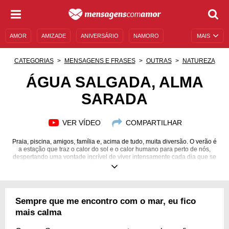
AMOR
AMIZADE
ANIVERSÁRIO
NAMORO
MAIS
SENTIMENTOS
LEGENDAS
DATAS ESPECIAIS
CATEGORIAS
MENSAGENS E FRASES
OUTRAS
NATUREZA
UNIVERSO FEMININO
AUTOAJUDA
DESCULPAS
ÁGUA SALGADA, ALMA
SARADA
MENSAGENS E FRASES
MENSAGENS DE ANIVERSÁRIO
ENTRETENIMENTO
FAMOSOS
BÍBLIA
VER VÍDEO
COMPARTILHAR
Praia, piscina, amigos, família e, acima de tudo, muita diversão. O verão é
a estação que traz o calor do sol e o calor humano para perto de nós,
despertando uma vontade incrível de viver intensamente cada dia que se
apresenta. Neste verão, aproveite os momentos e seja feliz.
Sempre que me encontro com o mar, eu fico
mais calma