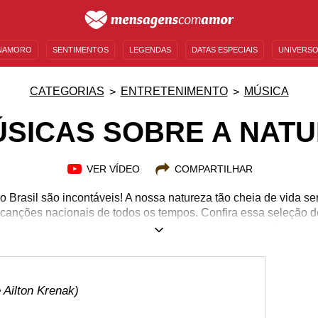
NAMORO
SENTIMENTOS
LEGENDAS
DATAS ESPECIAIS
UNIVERSO
MENSAGENS DE ANIVERSÁRIO
ENTRETENIMENTO
FAMOSOS
BÍBLIA
CATEGORIAS
ENTRETENIMENTO
MÚSICA
ÚSICAS SOBRE A NAT
VER VÍDEO
COMPARTILHAR
o Brasil são incontáveis! A nossa natureza tão cheia de vida se
canções nacionais de todos os tempos. Confira essa seleção 
list que vai te fazer se apaixonar ainda mais por nosso lindo pla
 Ailton Krenak)