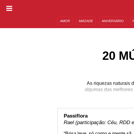
AMOR
AMIZADE
ANIVERSÁRIO
DESCULPAS
MENSAGENS E FRASES
20 M
As riquezas naturais d
algumas das melhores 
play
Passiflora
Rael (participação: Céu, RDD e
“Brisa leve, só corpo e mente sã