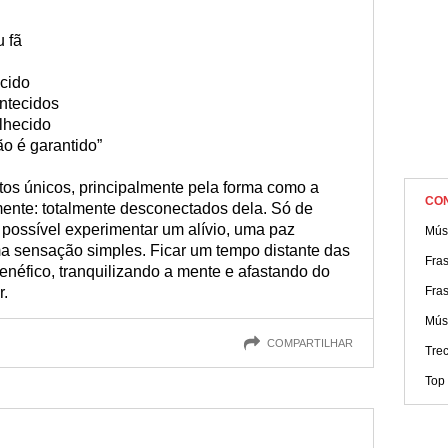
 fã
ecido
ntecidos
lhecido
o é garantido”
tos únicos, principalmente pela forma como a
CO
ente: totalmente desconectados dela. Só de
 é possível experimentar um alívio, uma paz
Mús
a sensação simples. Ficar um tempo distante das
Fra
néfico, tranquilizando a mente e afastando do
r.
Fras
Músi
COMPARTILHAR
Tre
Top 