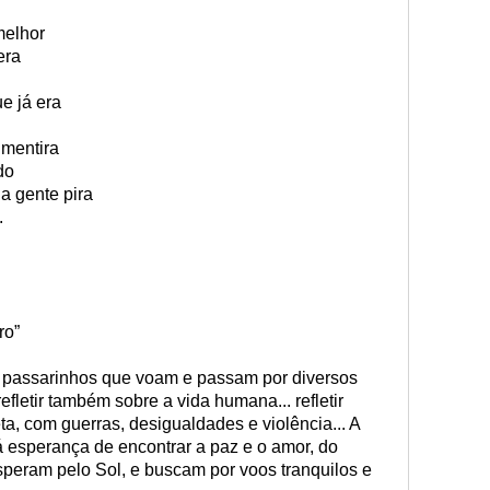
melhor
era
e já era
 mentira
do
 a gente pira
.
ro”
s passarinhos que voam e passam por diversos
efletir também sobre a vida humana... refletir
ta, com guerras, desigualdades e violência... A
 esperança de encontrar a paz e o amor, do
eram pelo Sol, e buscam por voos tranquilos e