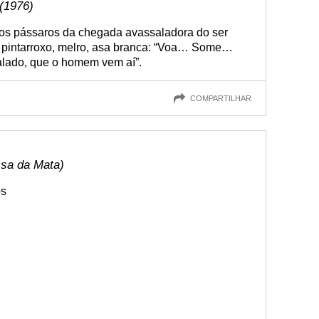
(1976)
 os pássaros da chegada avassaladora do ser
, pintarroxo, melro, asa branca: “Voa… Some…
ado, que o homem vem aí”.
COMPARTILHAR
ssa da Mata)
os