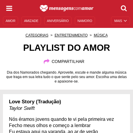
AMOR
AMIZADE
ANIVERSÁRIO
NAMORO
MAIS
SENTIMENTOS
LEGENDAS
DATAS ESPECIAIS
CATEGORIAS
ENTRETENIMENTO
MÚSICA
UNIVERSO FEMININO
AUTOAJUDA
DESCULPAS
PLAYLIST DO AMOR
MENSAGENS E FRASES
MENSAGENS DE ANIVERSÁRIO
COMPARTILHAR
ENTRETENIMENTO
FAMOSOS
BÍBLIA
Dia dos Namorados chegando. Aproveite, escute e mande alguma música
que traga em sua letra tudo o que sente pelo seu amor. Escolha uma delas
e apaixone-se.
Love Story (Tradução)
Taylor Swift
Nós éramos jovens quando te vi pela primeira vez
Fecho meus olhos e começo a lembrar
Eu estava aqui na varanda, ao ar de verão